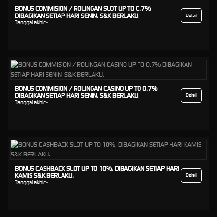
BONUS COMMISION / ROLINGAN SLOT UP TO 0,7%
DIBAGIKAN SETIAP HARI SENIN. S&K BERLAKU.
Detail
Tanggal akhir:
-
BONUS COMMISION / ROLINGAN CASINO UP TO 0,7%
DIBAGIKAN SETIAP HARI SENIN. S&K BERLAKU.
Detail
Tanggal akhir:
-
BONUS CASHBACK SLOT UP TO 10%. DIBAGIKAN SETIAP HARI
KAMIS S&K BERLAKU.
Detail
Tanggal akhir:
-