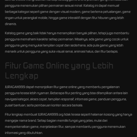
pengguna menemukan pilihan permainan sesuai minat. Katalog ini dapat memuat
berbagai kategori seperti game dengan visual modern, game bertema petualangan, game
ringan untuk perangkat mobile, hingga game interaktif dengan fitur hiburan yang lebih
dinamis.
Katalog game yang baik tidak hanya menampilkan banyak pilihan, tetapi juga membantu
pengguna memahami karakter setiap permainan. Misalnya, ada game yang cocok untuk
pengguna yang menyukai tampilan cepat dan sederhana, ada pula game yang lebih
menarik untuk pengguna yang suka visual ramai, animasi halus, dan fitur berlapis.
Fitur Game Online yang Lebih
Lengkap
JURAGAN999 dapat menonjolkan fitur game online yang membantu pengalaman
pengguna terasa lebih nyaman. Beberapa fitur penting yang bisa ditampilkan antara lain
navigasi kategori, akses cepat, tampilan responsif, informasi game, panduan pengguna,
pusat bantuan, serta pembaruan konten secara berkala.
Fitur lengkap membuat JURAGAN999.org tidak terasa seperti halaman kosong yang hanya
mengejar nama brand. Setiap bagian memiliki fungsi yang jelas, mulai dari
memperkenalkan game, menjelaskan fitur, sampai membantu pengguna menemukan
informasi yang dibutuhkan.