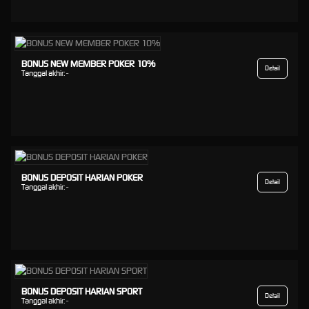
BONUS NEW MEMBER POKER 10%
Detail
Tanggal akhir:
-
BONUS DEPOSIT HARIAN POKER
Detail
Tanggal akhir:
-
BONUS DEPOSIT HARIAN SPORT
Detail
Tanggal akhir:
-