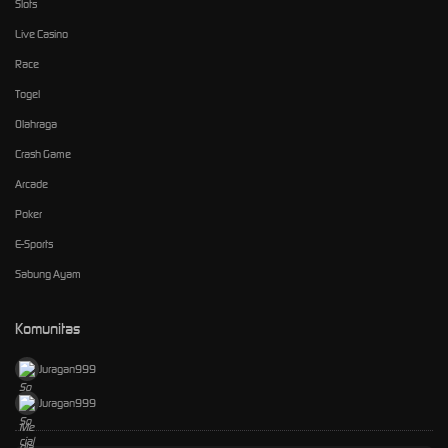
Slots
Live Casino
Race
Togel
Olahraga
Crash Game
Arcade
Poker
E-Sports
Sabung Ayam
Komunitas
Juragan999
Juragan999