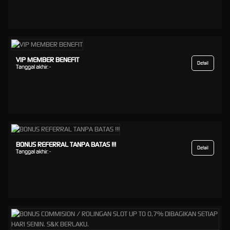
VIP MEMBER BENEFIT
Detail
Tanggal akhir:
-
BONUS REFERRAL TANPA BATAS !!!
Detail
Tanggal akhir:
-