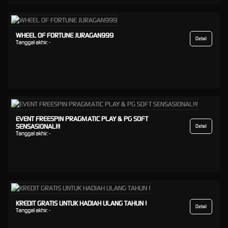
WHEEL OF FORTUNE JURAGAN999
Detail
Tanggal akhir:
-
EVENT FREESPIN PRAGMATIC PLAY & PG SOFT
SENSASIONAL!!!
Detail
Tanggal akhir:
-
KREDIT GRATIS UNTUK HADIAH ULANG TAHUN !
Detail
Tanggal akhir:
-